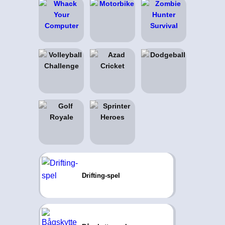
Drifting-spel