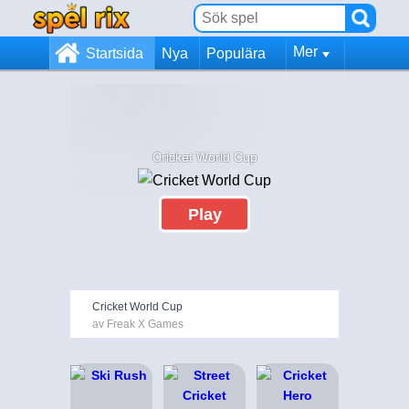
Mer
Startsida
Nya
Populära
Cricket World Cup
Play
Cricket World Cup
av Freak X Games