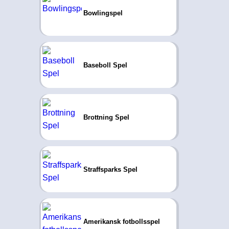
Bowlingspel
Baseboll Spel
Brottning Spel
Straffsparks Spel
Amerikansk fotbollsspel