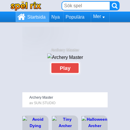
Mer
Startsida
Nya
Populära
Archery Master
Play
Archery Master
av SUN.STUDIO