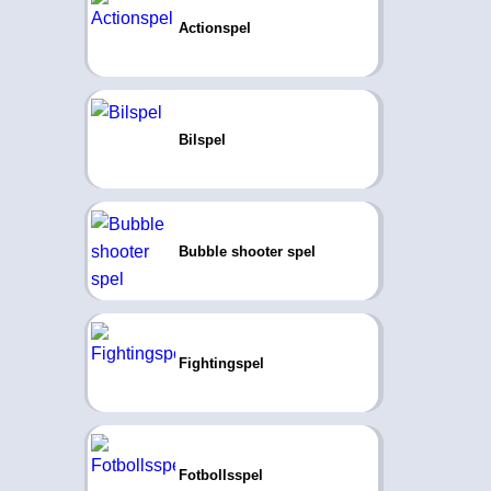
Actionspel
Bilspel
Bubble shooter spel
Fightingspel
Fotbollsspel