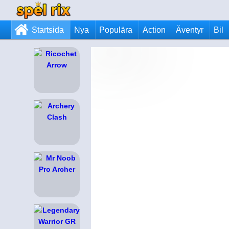
Startsida
Nya
Populära
Action
Äventyr
Bil