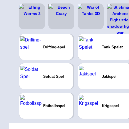
Drifting-spel
Tank Spelet
Soldat Spel
Jaktspel
Fotbollsspel
Krigsspel