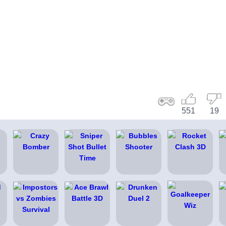
551
19