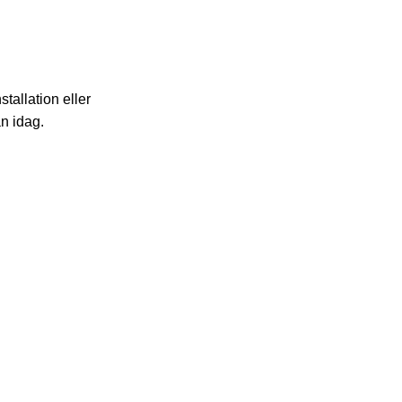
tallation eller
n idag.