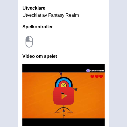
Utvecklare
Utvecklat av Fantasy Realm
Spelkontroller
Video om spelet