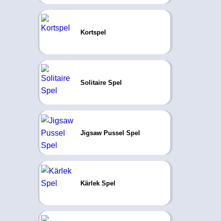
Kortspel
Solitaire Spel
Jigsaw Pussel Spel
Kärlek Spel