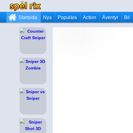
Startsida
Nya
Populära
Action
Äventyr
Bil