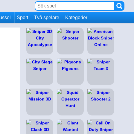
ussel
Sport
Två spelare
Kategorier