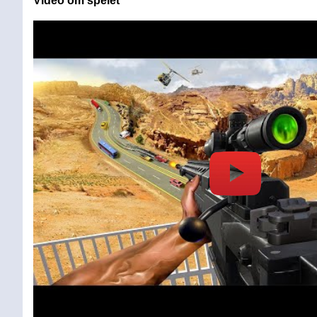
Video om spelet