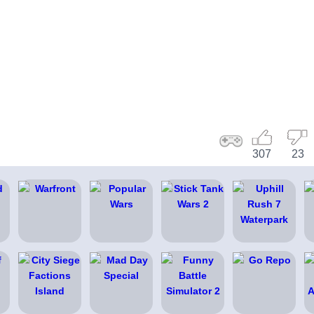
307
23