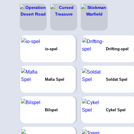
io-spel
Drifting-spel
Mafia Spel
Soldat Spel
Bilspel
Cykel Spel