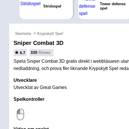
Tower defense
Stridsspel
spel
Startsida
Krypskytt Spel
Sniper Combat 3D
330
Röster
4.7
Spela Sniper Combat 3D gratis direkt i webbläsaren utan i
nedladdning, och prova fler liknande Krypskytt Spel reda
Utvecklare
Utvecklat av Great Games
Spelkontroller