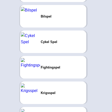
Bilspel
Cykel Spel
Fightingspel
Krigsspel