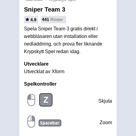
Sniper Team 3
441
Röster
4.9
Spela Sniper Team 3 gratis direkt i
webbläsaren utan installation eller
nedladdning, och prova fler liknande
Krypskytt Spel redan idag.
Utvecklare
Utvecklat av Xform
Spelkontroller
Z
Skjuta
Spacebar
Zoom