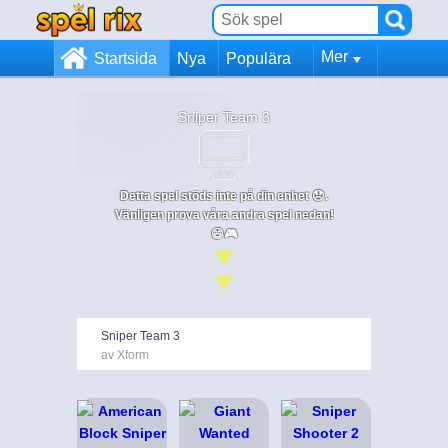
Mer
Startsida
Nya
Populära
Sniper Team 3
Detta spel stöds inte på din enhet 😞.
Vänligen prova våra andra spel nedan!
😄🎮
Sniper Team 3
av Xform