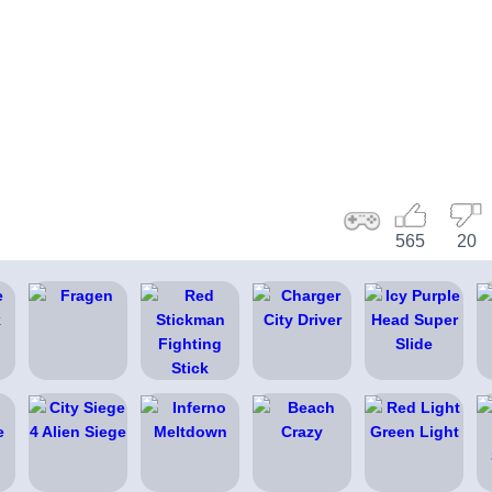
565
20