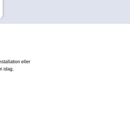
stallation eller
n idag.