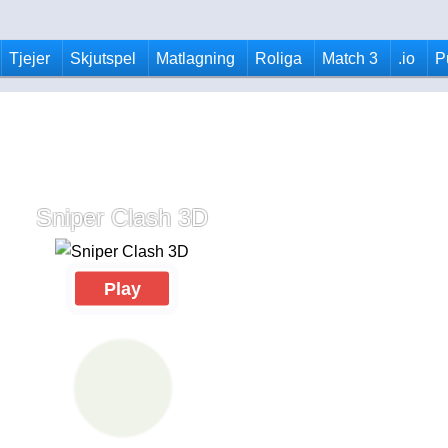
Tjejer
Skjutspel
Matlagning
Roliga
Match 3
.io
P
Sniper Clash 3D
Play