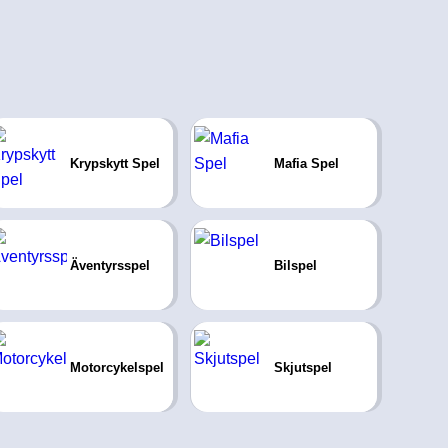
Krypskytt Spel
Mafia Spel
Äventyrsspel
Bilspel
Motorcykelspel
Skjutspel