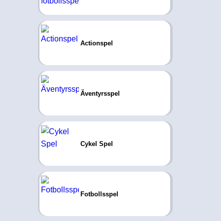
Actionspel
Äventyrsspel
Cykel Spel
Fotbollsspel