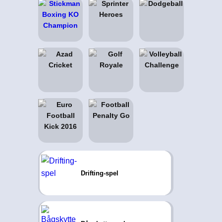
Drifting-spel