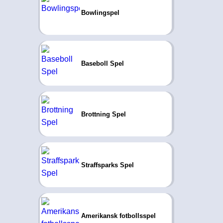
Bowlingspel
Baseboll Spel
Brottning Spel
Straffsparks Spel
Amerikansk fotbollsspel