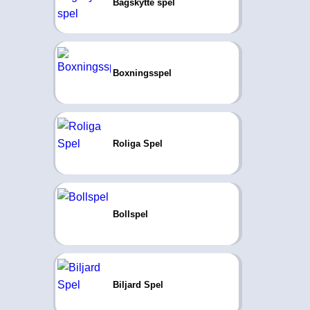
Bågskytte spel
Boxningsspel
Roliga Spel
Bollspel
Biljard Spel