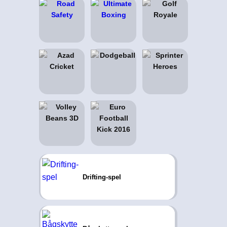
Drifting-spel