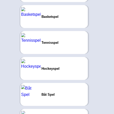
Basketspel
Tennisspel
Hockeyspel
Båt Spel