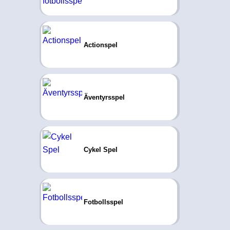
Actionspel
Äventyrsspel
Cykel Spel
Fotbollsspel