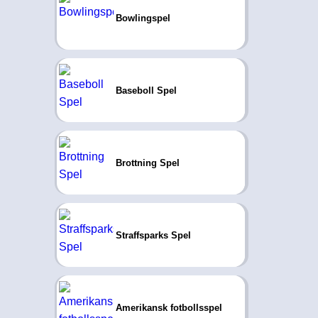
Bowlingspel
Baseboll Spel
Brottning Spel
Straffsparks Spel
Amerikansk fotbollsspel