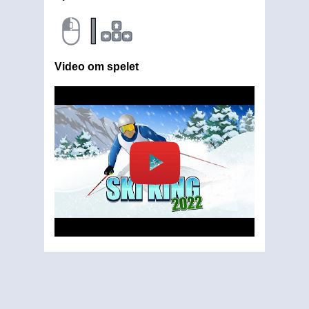
|
Video om spelet