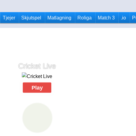
Tjejer
Skjutspel
Matlagning
Roliga
Match 3
.io
P
Cricket Live
Play