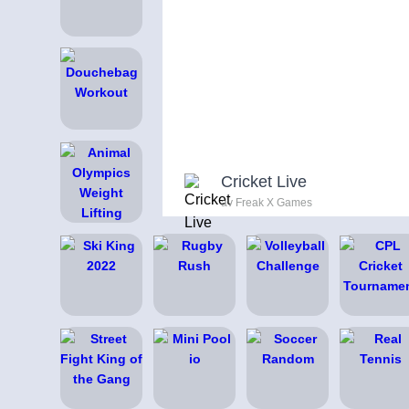
Cricket Live
av Freak X Games