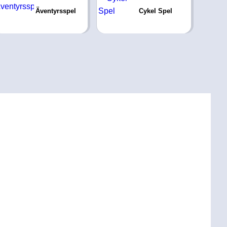
Äventyrsspel
Cykel Spel