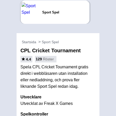
Sport Spel
Startsida
Sport Spel
CPL Cricket Tournament
129
Röster
4.4
Spela CPL Cricket Tournament gratis
direkt i webbläsaren utan installation
eller nedladdning, och prova fler
liknande Sport Spel redan idag.
Utvecklare
Utvecklat av Freak X Games
Spelkontroller