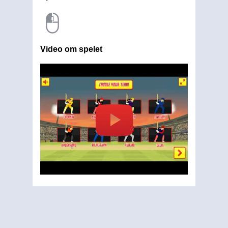
Video om spelet