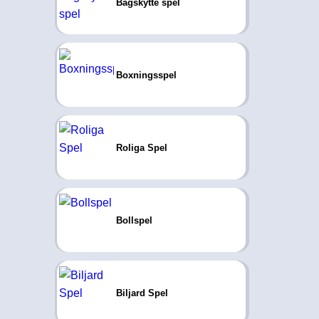
Bågskytte spel
Boxningsspel
Roliga Spel
Bollspel
Biljard Spel