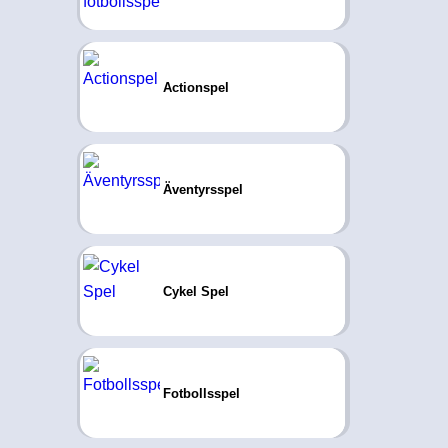
Actionspel
Äventyrsspel
Cykel Spel
Fotbollsspel