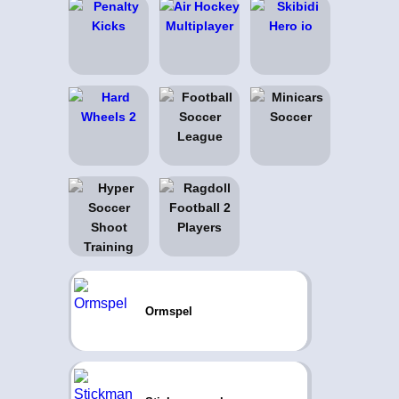
Ormspel