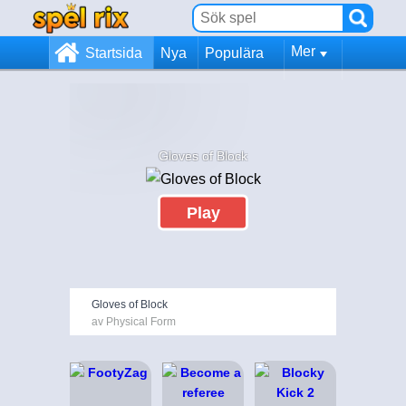
Mer
Startsida
Nya
Populära
Gloves of Block
Play
Gloves of Block
av Physical Form