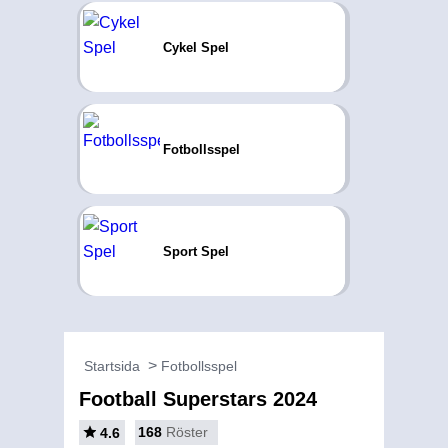
Cykel Spel
Fotbollsspel
Sport Spel
Startsida
Fotbollsspel
Football Superstars 2024
168
Röster
4.6