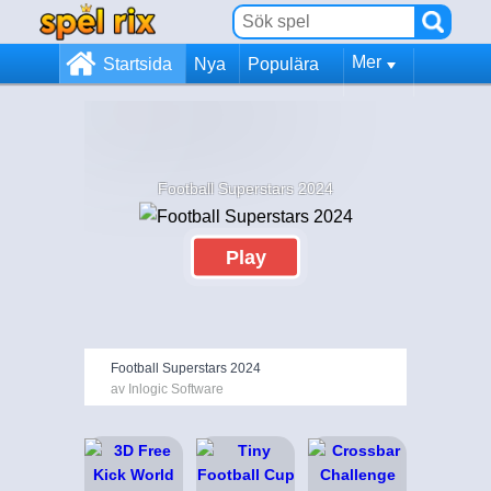
Mer
Startsida
Nya
Populära
Football Superstars 2024
Play
Football Superstars 2024
av Inlogic Software