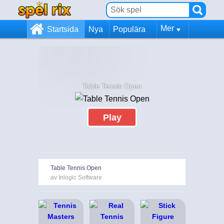
Mer
Startsida
Nya
Populära
Table Tennis Open
Play
Table Tennis Open
av Inlogic Software