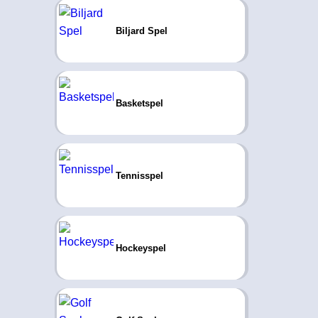
Biljard Spel
Basketspel
Tennisspel
Hockeyspel