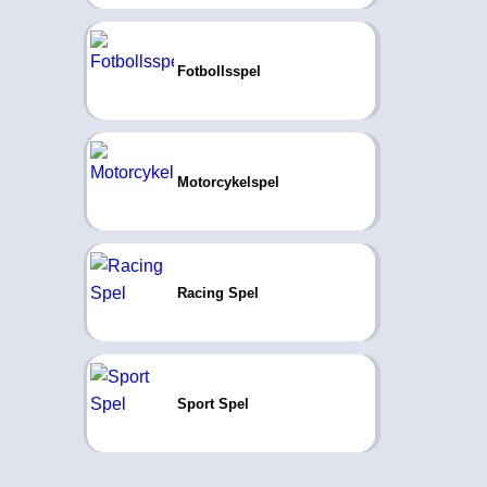
Fotbollsspel
Motorcykelspel
Racing Spel
Sport Spel