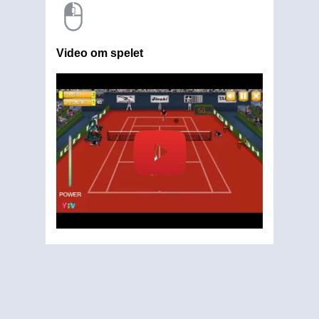
Video om spelet