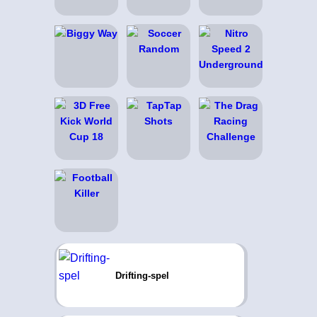
Drifting-spel