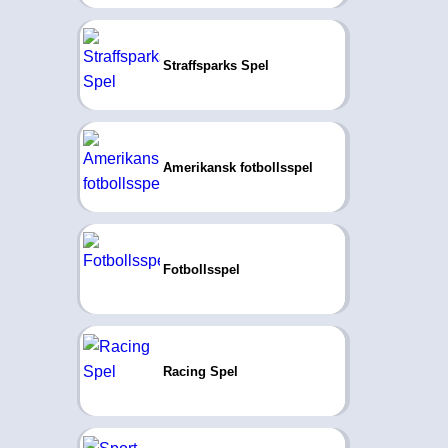
Straffsparks Spel
Amerikansk fotbollsspel
Fotbollsspel
Racing Spel