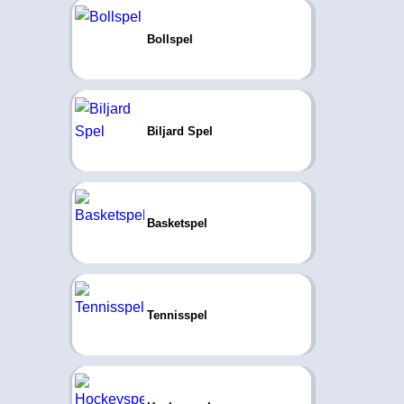
Bollspel
Biljard Spel
Basketspel
Tennisspel