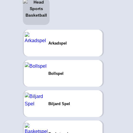
Arkadspel
Bollspel
Biljard Spel