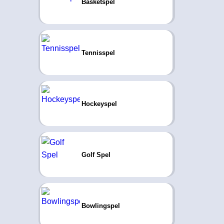
Basketspel
Tennisspel
Hockeyspel
Golf Spel
Bowlingspel