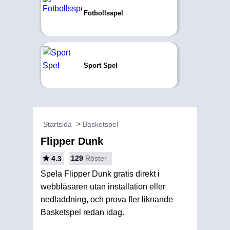
Fotbollsspel
Sport Spel
Startsida
Basketspel
Flipper Dunk
129
Röster
4.3
Spela Flipper Dunk gratis direkt i
webbläsaren utan installation eller
nedladdning, och prova fler liknande
Basketspel redan idag.