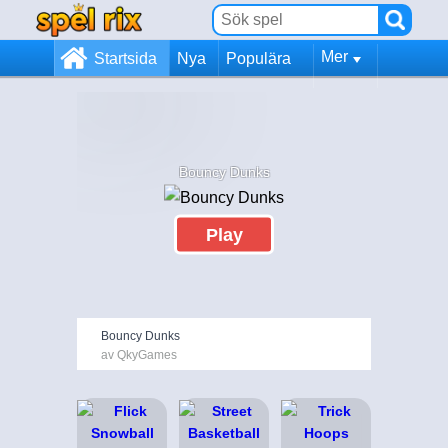
Mer
Startsida
Nya
Populära
Bouncy Dunks
Play
Bouncy Dunks
av QkyGames