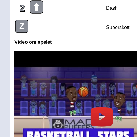
2
Dash
Z
Superskott
Video om spelet