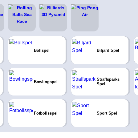
Bollspel
Biljard Spel
Straffsparks
Bowlingspel
Spel
Fotbollsspel
Sport Spel