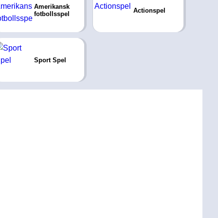
Amerikansk
Actionspel
fotbollsspel
Sport Spel