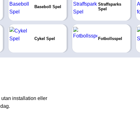
Straffsparks
Baseboll Spel
Spel
Cykel Spel
Fotbollsspel
tan installation eller
idag.