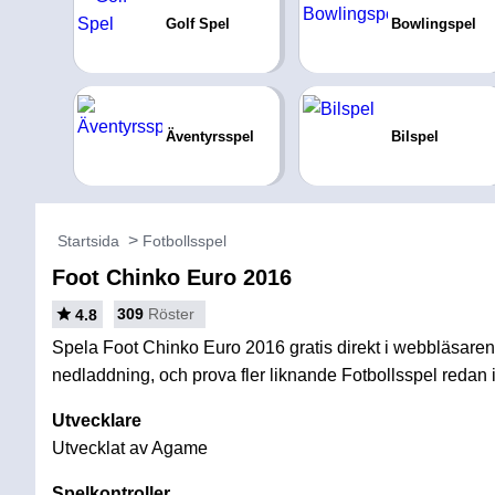
Golf Spel
Bowlingspel
Äventyrsspel
Bilspel
Startsida
Fotbollsspel
Foot Chinko Euro 2016
309
Röster
4.8
Spela Foot Chinko Euro 2016 gratis direkt i webbläsaren u
nedladdning, och prova fler liknande Fotbollsspel redan 
Utvecklare
Utvecklat av Agame
Spelkontroller