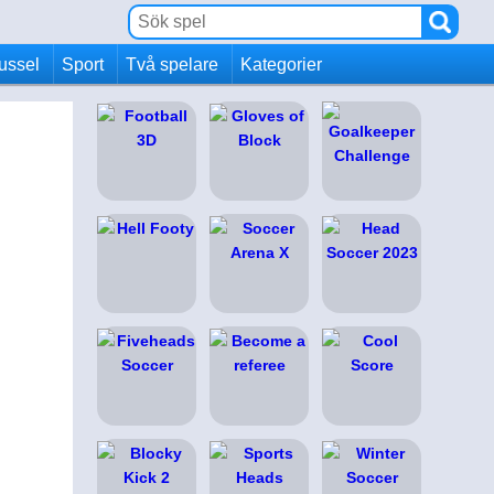
ussel
Sport
Två spelare
Kategorier