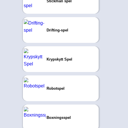
Stickman spel
Drifting-spel
Krypskytt Spel
Robotspel
Boxningsspel