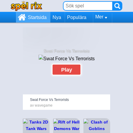
Mer
Startsida
Nya
Populära
Swat Force Vs Terrorists
Play
Swat Force Vs Terrorists
av wavegame