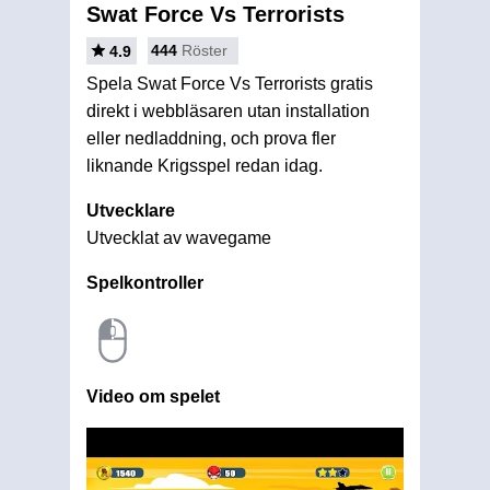
Swat Force Vs Terrorists
444
Röster
4.9
Spela Swat Force Vs Terrorists gratis
direkt i webbläsaren utan installation
eller nedladdning, och prova fler
liknande Krigsspel redan idag.
Utvecklare
Utvecklat av wavegame
Spelkontroller
Video om spelet