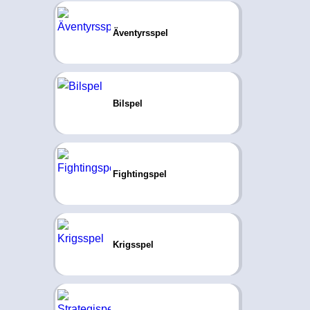
Äventyrsspel
Bilspel
Fightingspel
Krigsspel