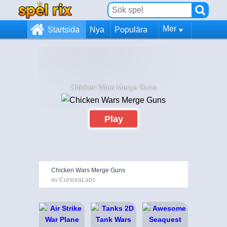
Mer
Startsida
Nya
Populära
Chicken Wars Merge Guns
Play
Chicken Wars Merge Guns
av CursoraLabs