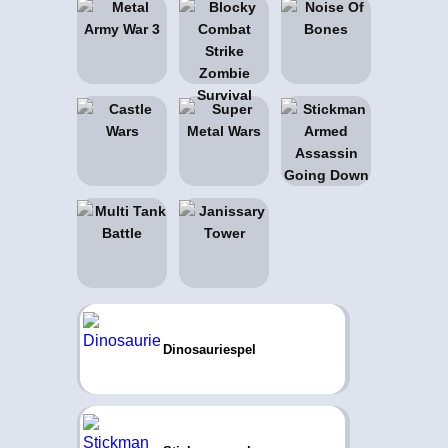
Dinosauriespel