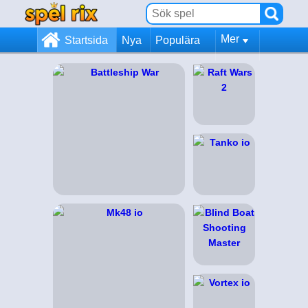
Mer
Startsida
Nya
Populära