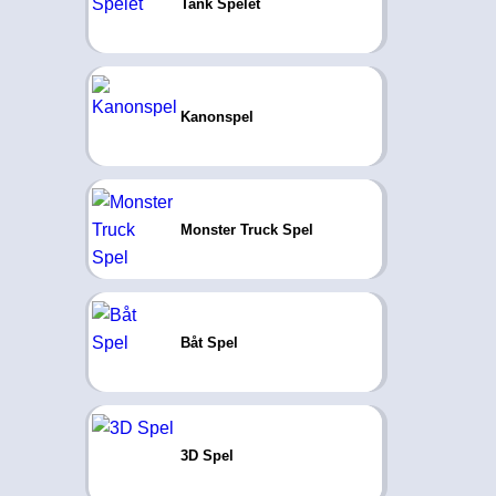
Tank Spelet
Kanonspel
Monster Truck Spel
Båt Spel
3D Spel