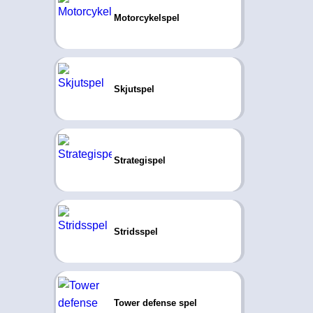
Motorcykelspel
Skjutspel
Strategispel
Stridsspel
Tower defense spel