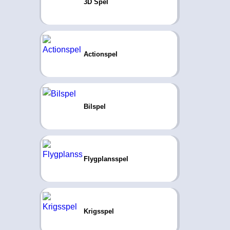
3D Spel
Actionspel
Bilspel
Flygplansspel
Krigsspel