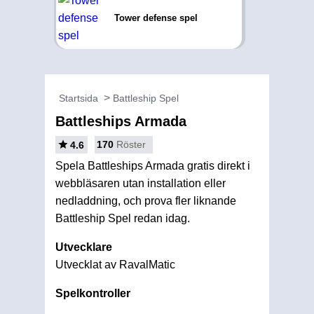
Tower defense spel
Startsida
Battleship Spel
Battleships Armada
170
Röster
4.6
Spela Battleships Armada gratis direkt i
webbläsaren utan installation eller
nedladdning, och prova fler liknande
Battleship Spel redan idag.
Utvecklare
Utvecklat av RavalMatic
Spelkontroller