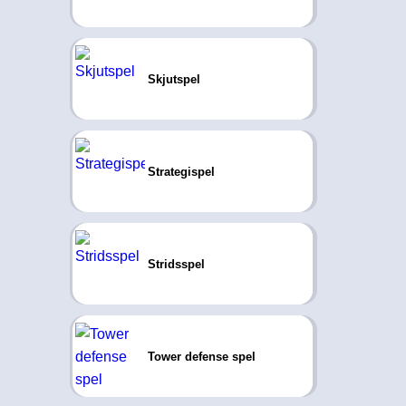
Skjutspel
Strategispel
Stridsspel
Tower defense spel