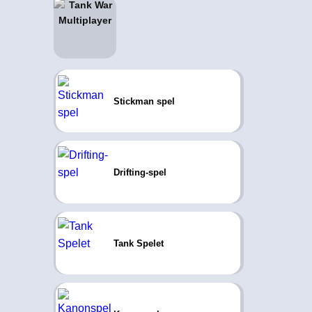
Stickman spel
Drifting-spel
Tank Spelet