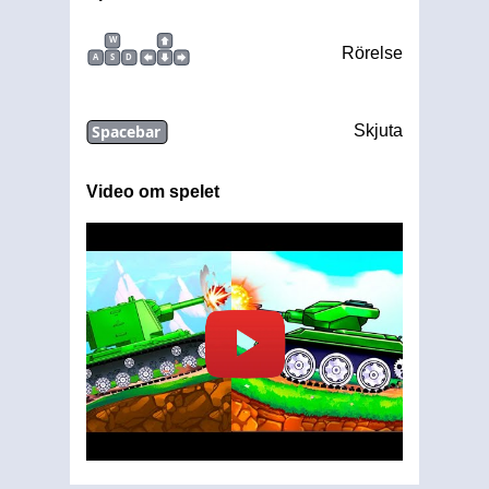
W
Rörelse
A
S
D
Spacebar
Skjuta
Video om spelet