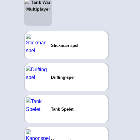
Stickman spel
Drifting-spel
Tank Spelet