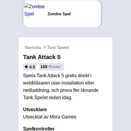
Zombie Spel
Startsida
Tank Spelet
Tank Attack 5
169
Röster
4.5
Spela Tank Attack 5 gratis direkt i
webbläsaren utan installation eller
nedladdning, och prova fler liknande
Tank Spelet redan idag.
Utvecklare
Utvecklat av Mirra Games
Spelkontroller