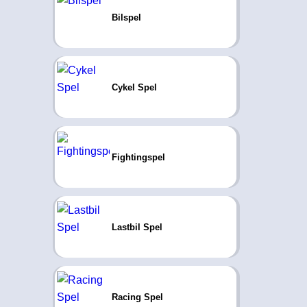
Bilspel
Cykel Spel
Fightingspel
Lastbil Spel
Racing Spel