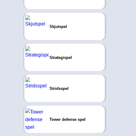
Skjutspel
Strategispel
Stridsspel
Tower defense spel