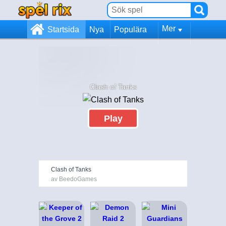
Mer
Startsida
Nya
Populära
Clash of Tanks
Play
Clash of Tanks
av BeedoGames