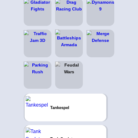
Tankespel