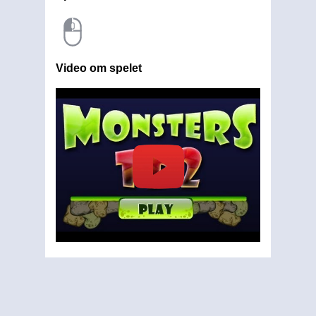
Video om spelet