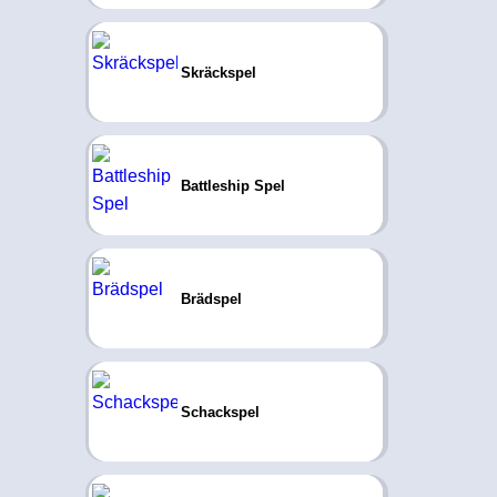
Skräckspel
Battleship Spel
Brädspel
Schackspel