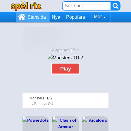
Mer
Startsida
Nya
Populära
Monsters TD 2
Play
Monsters TD 2
av Booblyc OU