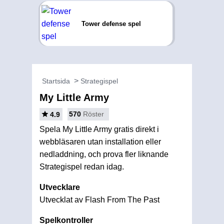
Tower defense spel
Startsida
Strategispel
My Little Army
570
Röster
4.9
Spela My Little Army gratis direkt i
webbläsaren utan installation eller
nedladdning, och prova fler liknande
Strategispel redan idag.
Utvecklare
Utvecklat av Flash From The Past
Spelkontroller