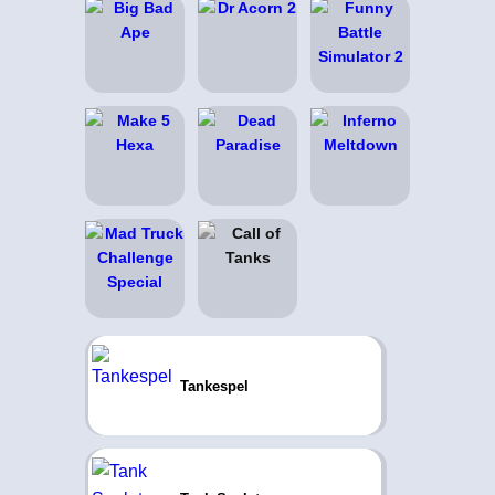
Tankespel