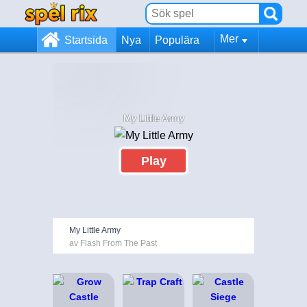
Mer
Startsida
Nya
Populära
My Little Army
Play
My Little Army
av Flash From The Past