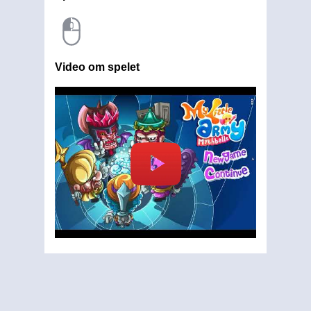
Video om spelet