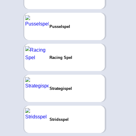
Pusselspel
Racing Spel
Strategispel
Stridsspel