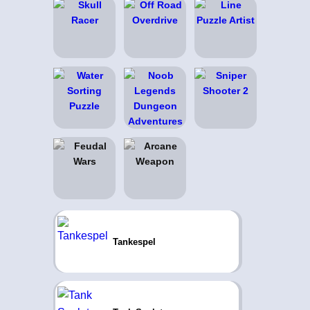
Tankespel