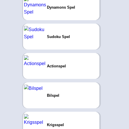
Dynamons Spel
Sudoku Spel
Actionspel
Bilspel
Krigsspel