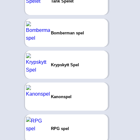
Tank Spelet
Bomberman spel
Krypskytt Spel
Kanonspel
RPG spel