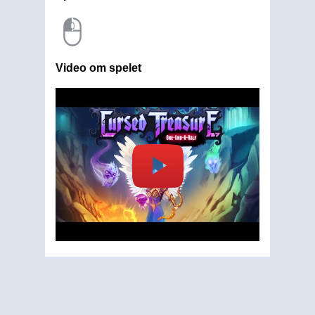
Video om spelet