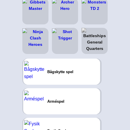
Bågskytte spel
Arméspel