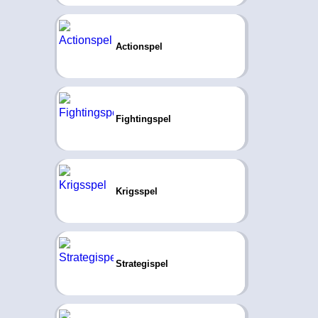
Actionspel
Fightingspel
Krigsspel
Strategispel