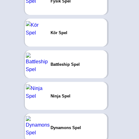
Fysik Spel
Kör Spel
Battleship Spel
Ninja Spel
Dynamons Spel