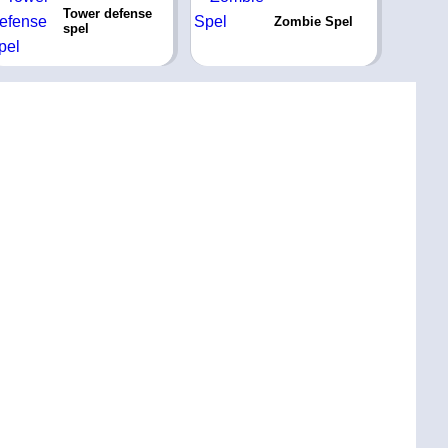
Tower defense
Zombie Spel
spel