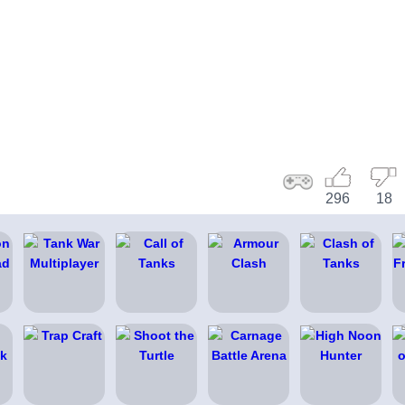
296
18