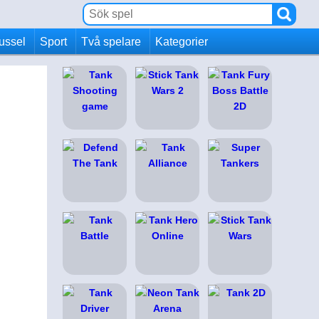
ussel
Sport
Två spelare
Kategorier