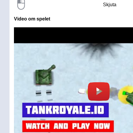
Skjuta
Video om spelet