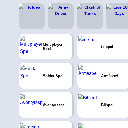
Multiplayer
io-spel
Spel
Soldat Spel
Arméspel
Äventyrsspel
Bilspel