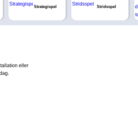
Strategispel
Stridsspel
allation eller
idag.