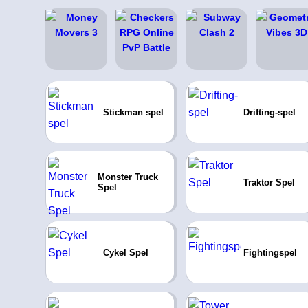
Stickman spel
Drifting-spel
Monster Truck
Traktor Spel
Spel
Cykel Spel
Fightingspel