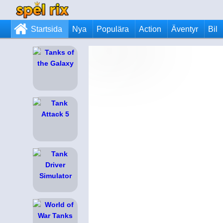
Startsida
Nya
Populära
Action
Äventyr
Bil