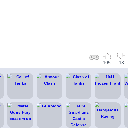
105
18