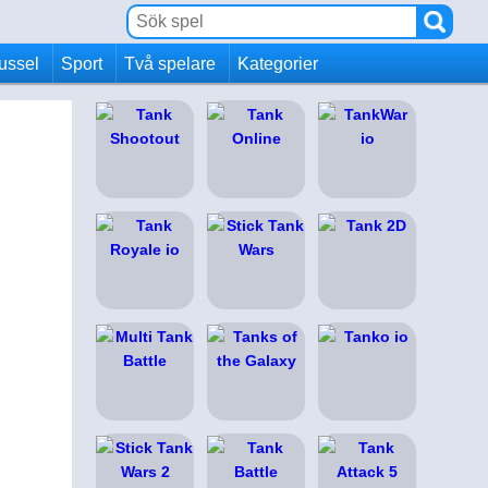
ussel
Sport
Två spelare
Kategorier