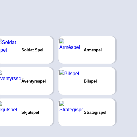
Soldat Spel
Arméspel
Äventyrsspel
Bilspel
Skjutspel
Strategispel