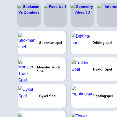
Stickman spel
Drifting-spel
Monster Truck
Traktor Spel
Spel
Cykel Spel
Fightingspel