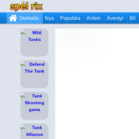
Startsida
Nya
Populära
Action
Äventyr
Bil