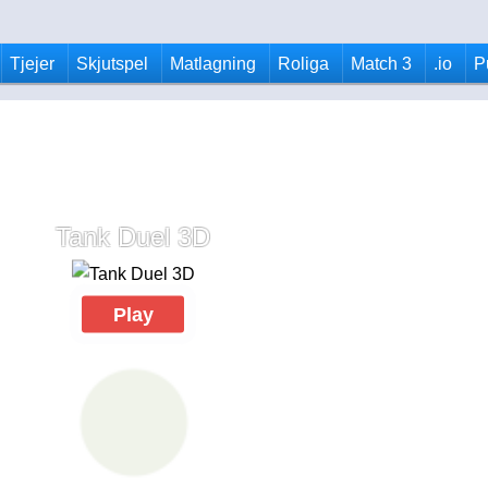
Tjejer
Skjutspel
Matlagning
Roliga
Match 3
.io
P
Tank Duel 3D
Play