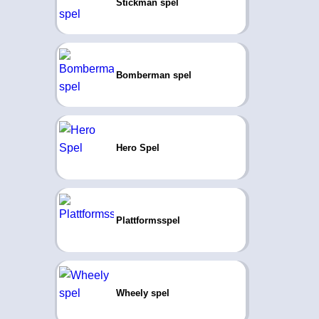
Stickman spel
Bomberman spel
Hero Spel
Plattformsspel
Wheely spel