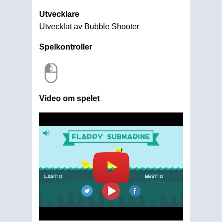
Utvecklare
Utvecklat av Bubble Shooter
Spelkontroller
Video om spelet