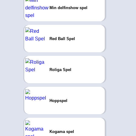
Min delfinshow spel
Red Ball Spel
Roliga Spel
Hoppspel
Kogama spel