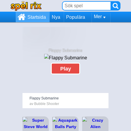
Mer
Startsida
Nya
Populära
Flappy Submarine
Play
Flappy Submarine
av Bubble Shooter