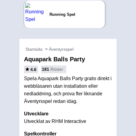
Running Spel
Startsida
Äventyrsspel
Aquapark Balls Party
181
Röster
4.6
Spela Aquapark Balls Party gratis direkt i
webbläsaren utan installation eller
nedladdning, och prova fler liknande
Äventyrsspel redan idag.
Utvecklare
Utvecklat av RHM Interactive
Spelkontroller