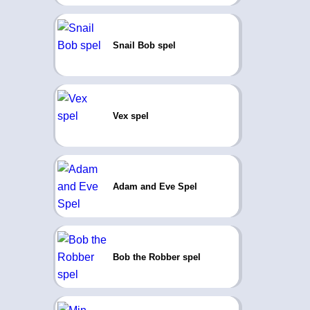
Snail Bob spel
Vex spel
Adam and Eve Spel
Bob the Robber spel