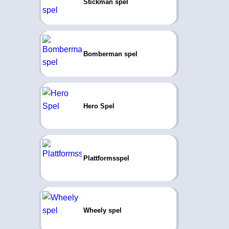
Stickman spel
Bomberman spel
Hero Spel
Plattformsspel
Wheely spel