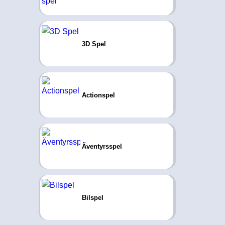
3D Spel
Actionspel
Äventyrsspel
Bilspel