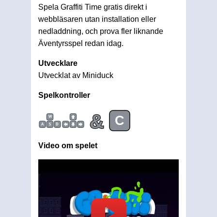
Spela Graffiti Time gratis direkt i
webbläsaren utan installation eller
nedladdning, och prova fler liknande
Äventyrsspel redan idag.
Utvecklare
Utvecklat av Miniduck
Spelkontroller
&
C
W
A
S
D
Video om spelet