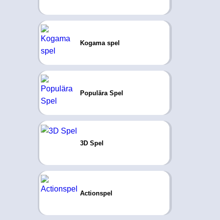
Kogama spel
Populära Spel
3D Spel
Actionspel