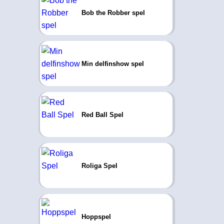
Bob the Robber spel
Min delfinshow spel
Red Ball Spel
Roliga Spel
Hoppspel