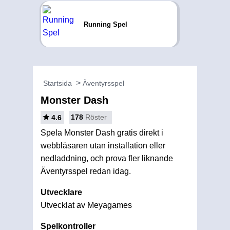
Running Spel
Startsida
Äventyrsspel
Monster Dash
178
Röster
4.6
Spela Monster Dash gratis direkt i
webbläsaren utan installation eller
nedladdning, och prova fler liknande
Äventyrsspel redan idag.
Utvecklare
Utvecklat av Meyagames
Spelkontroller