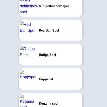
Min delfinshow spel
Red Ball Spel
Roliga Spel
Hoppspel
Kogama spel