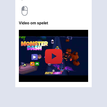
Video om spelet