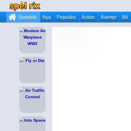
Startsida
Nya
Populära
Action
Äventyr
Bil