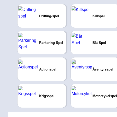
Drifting-spel
Killspel
Parkering Spel
Båt Spel
Actionspel
Äventyrsspel
Krigsspel
Motorcykelspel