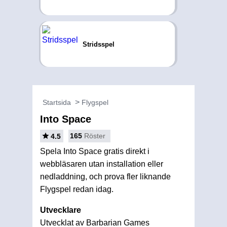
Stridsspel
Startsida
Flygspel
Into Space
165
Röster
4.5
Spela Into Space gratis direkt i
webbläsaren utan installation eller
nedladdning, och prova fler liknande
Flygspel redan idag.
Utvecklare
Utvecklat av Barbarian Games