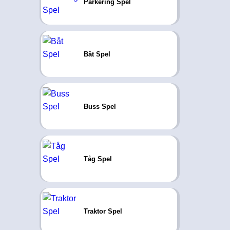
Parkering Spel
Båt Spel
Buss Spel
Tåg Spel
Traktor Spel