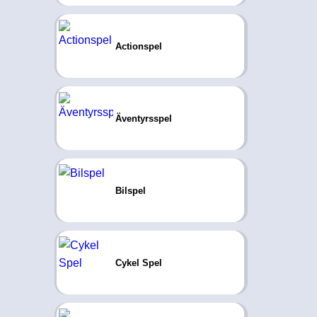
Actionspel
Äventyrsspel
Bilspel
Cykel Spel