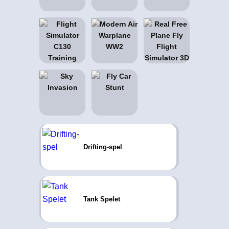
Drifting-spel
Tank Spelet