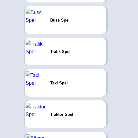
Buss Spel
Trafik Spel
Taxi Spel
Traktor Spel