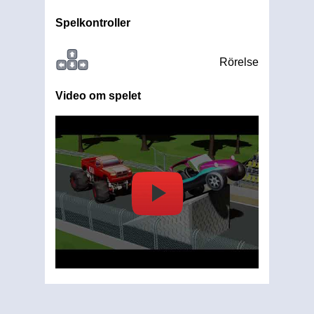
Spelkontroller
Rörelse
Video om spelet