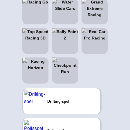
Drifting-spel