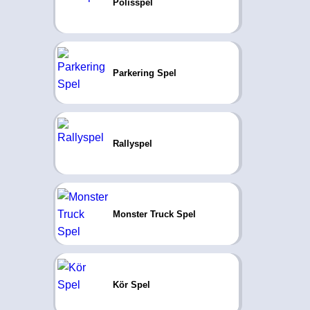
Polisspel
Parkering Spel
Rallyspel
Monster Truck Spel
Kör Spel