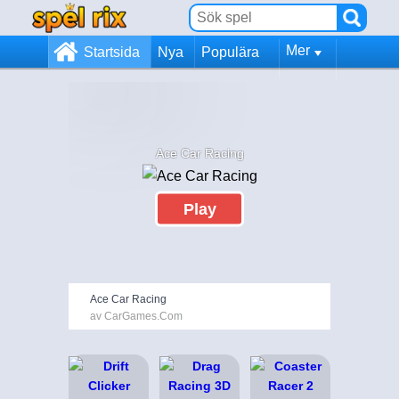
Mer
Startsida
Nya
Populära
Ace Car Racing
Play
Ace Car Racing
av CarGames.Com