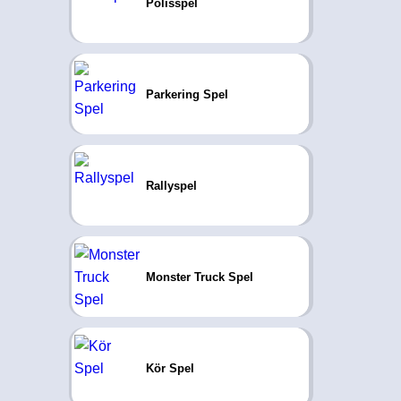
Polisspel
Parkering Spel
Rallyspel
Monster Truck Spel
Kör Spel