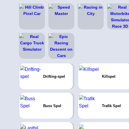
Drifting-spel
Killspel
Buss Spel
Trafik Spel