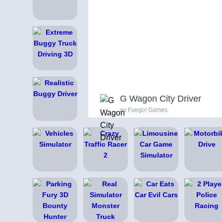
G Wagon City Driver
av Fuego! Games