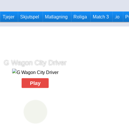
Tjejer
Skjutspel
Matlagning
Roliga
Match 3
.io
P
G Wagon City Driver
Play