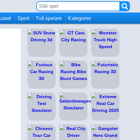
ussel
Sport
Två spelare
Kategorier