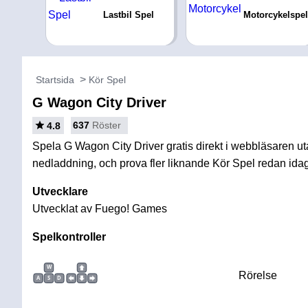
Lastbil Spel
Motorcykelspel
Startsida
Kör Spel
G Wagon City Driver
637
Röster
4.8
Spela G Wagon City Driver gratis direkt i webbläsaren utan
nedladdning, och prova fler liknande Kör Spel redan idag
Utvecklare
Utvecklat av Fuego! Games
Spelkontroller
W
Rörelse
A
S
D