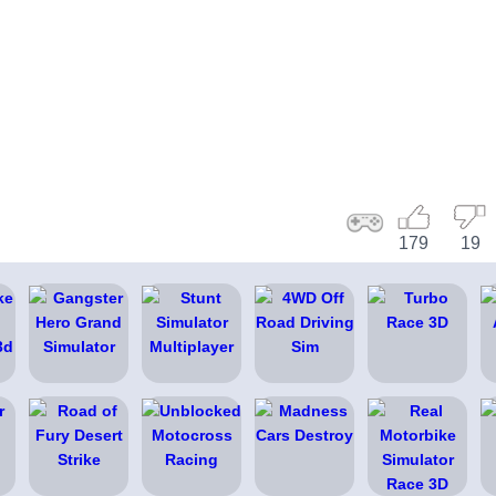
179
19