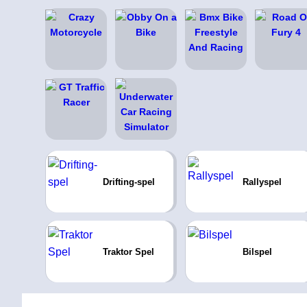
Drifting-spel
Rallyspel
Traktor Spel
Bilspel