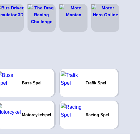
Buss Spel
Trafik Spel
Motorcykelspel
Racing Spel