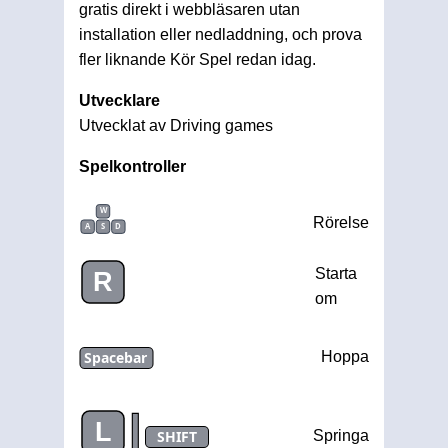
gratis direkt i webbläsaren utan
installation eller nedladdning, och prova
fler liknande Kör Spel redan idag.
Utvecklare
Utvecklat av Driving games
Spelkontroller
W
Rörelse
A
S
D
Starta
R
om
Spacebar
Hoppa
|
L
SHIFT
Springa