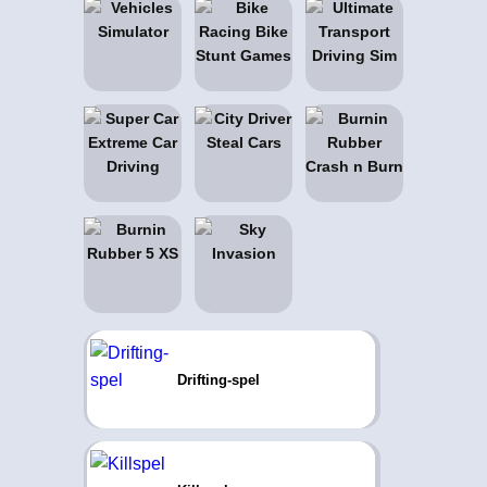
Drifting-spel