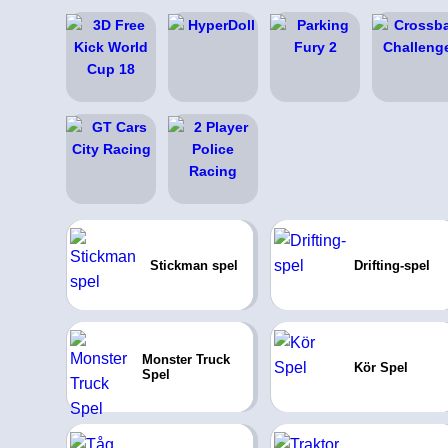
Stickman spel
Drifting-spel
Monster Truck
Kör Spel
Spel