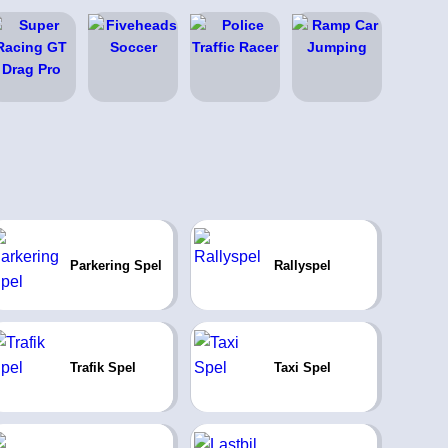
Parkering Spel
Rallyspel
Trafik Spel
Taxi Spel