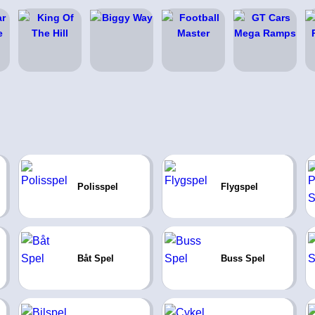
Polisspel
Flygspel
Båt Spel
Buss Spel