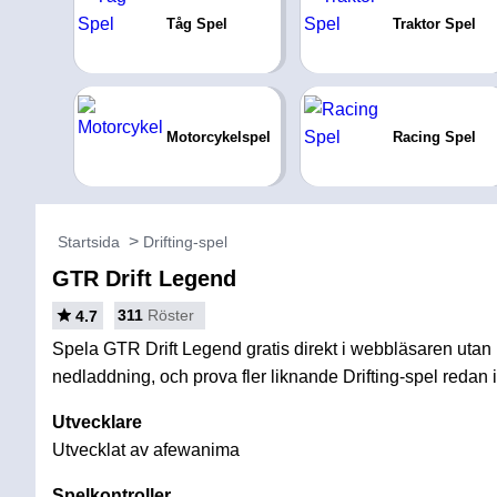
Tåg Spel
Traktor Spel
Motorcykelspel
Racing Spel
Startsida
Drifting-spel
GTR Drift Legend
311
Röster
4.7
Spela GTR Drift Legend gratis direkt i webbläsaren utan i
nedladdning, och prova fler liknande Drifting-spel redan 
Utvecklare
Utvecklat av afewanima
Spelkontroller