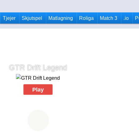
Tjejer
Skjutspel
Matlagning
Roliga
Match 3
.io
P
GTR Drift Legend
Play