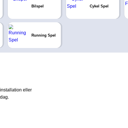
Bilspel
Cykel Spel
Running Spel
nstallation eller
idag.