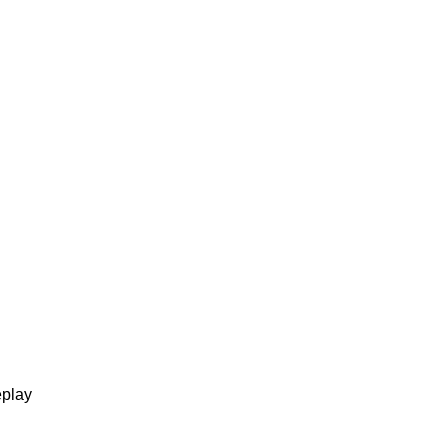
eplay